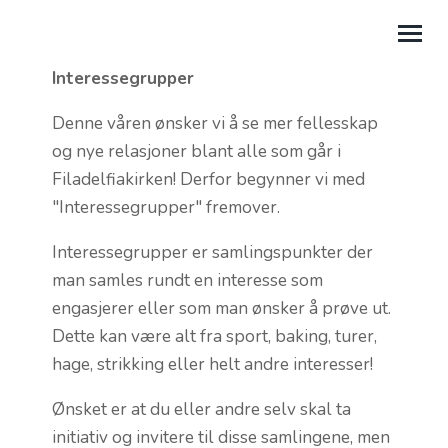
Interessegrupper
OM OSS
Denne våren ønsker vi å se mer fellesskap
og nye relasjoner blant alle som går i
KIRKELIV
Filadelfiakirken! Derfor begynner vi med
KALENDER
"Interessegrupper" fremover.
BLI MED
Interessegrupper er samlingspunkter der
man samles rundt en interesse som
KONTAKT
engasjerer eller som man ønsker å prøve ut.
MIN SIDE
Dette kan være alt fra sport, baking, turer,
hage, strikking eller helt andre interesser!
.
Ønsket er at du eller andre selv skal ta
initiativ og invitere til disse samlingene, men