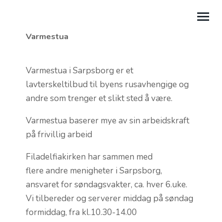
Varmestua
OM OSS
Varmestua i Sarpsborg er et
KIRKELIV
lavterskeltilbud til byens rusavhengige og
andre som trenger et slikt sted å være.
KALENDER
Varmestua baserer mye av sin arbeidskraft
BLI MED
på frivillig arbeid
KONTAKT
Filadelfiakirken har sammen med
MIN SIDE
flere andre menigheter i Sarpsborg,
ansvaret for søndagsvakter, ca. hver 6.uke.
.
Vi tilbereder og serverer middag på søndag
formiddag, fra kl.10.30-14.00