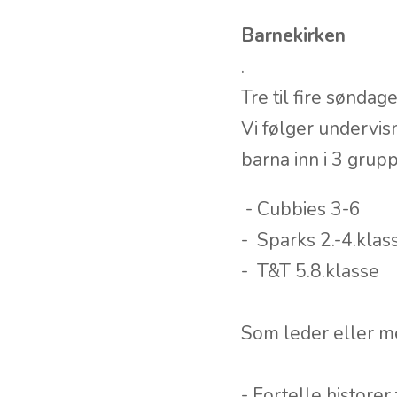
Barnekirken
.
Tre til fire sønda
Vi følger undervis
barna inn i 3 grup
- Cubbies 3-6
- Sparks 2.-4.klas
- T&T 5.8.klasse
Som leder eller m
- Fortelle historer