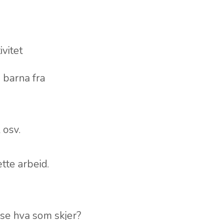
vitet
 barna fra
l osv.
tte arbeid.
 se hva som skjer?