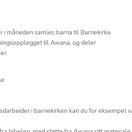
ger i måneden samles barna til Barnekirke.
ningsopplegget til Awana, og deler
per.
se
edarbeider i barnekirken kan du for eksempel 
 fra bibelen, med støtte fra Awana sitt materiale.