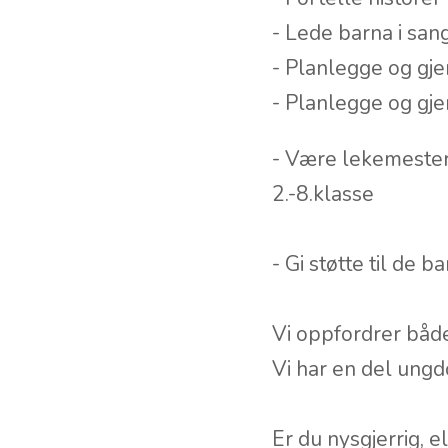
- Lede barna i san
- Planlegge og gjen
- Planlegge og gje
- Være lekemester!
2.-8.klasse
- Gi støtte til de 
Vi oppfordrer både
Vi har en del ung
Er du nysgjerrig, e