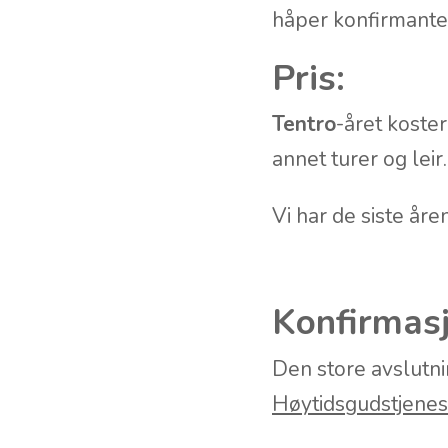
håper konfirmanten
Pris:
Tentro
-året koste
annet turer og leir.
Vi har de siste år
Konfirmas
Den store avslutn
Høytidsgudstjenes