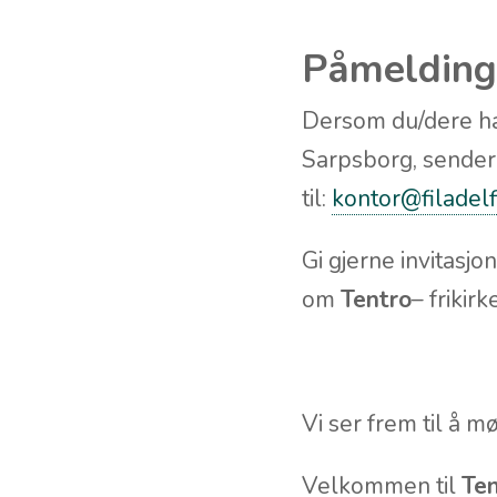
Påmelding
Dersom du/dere har
Sarpsborg, sender
til:
kontor@filadelf
Gi gjerne invitasj
om
Tentro
– frikir
Vi ser frem til å 
Velkommen til
Ten