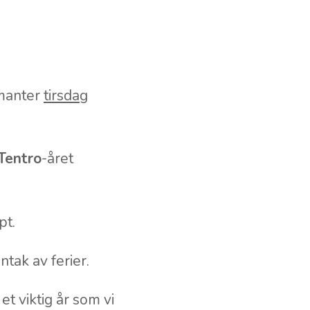
rmanter
tirsdag
Tentro
-året
pt.
tak av ferier.
et viktig år som vi