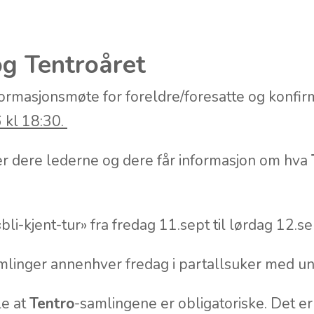
g Tentroåret
formasjonsmøte for foreldre/foresatte og konfi
 kl 18:30.
fer dere lederne og dere får informasjon om hva
bli-kjent-tur» fra fredag 11.sept til lørdag 12.se
mlinger annenhver fredag i partallsuker med unn
le at
Tentro
-samlingene er obligatoriske. Det er 