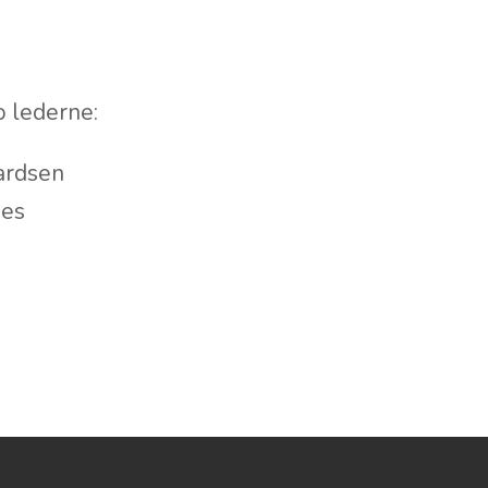
ro lederne:
ardsen
nes