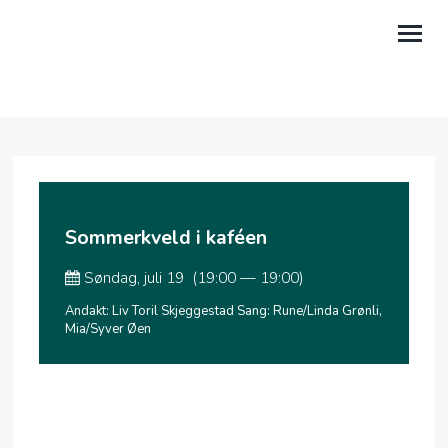
OM OSS
KIRKELIV
KALENDER
Sommerkveld i kaféen
BLI MED
Søndag, juli 19 (19:00 — 19:00)
KONTAKT
Andakt: Liv Toril Skjeggestad Sang: Rune/Linda Grønli,
Mia/Syver Øen
MIN SIDE
.